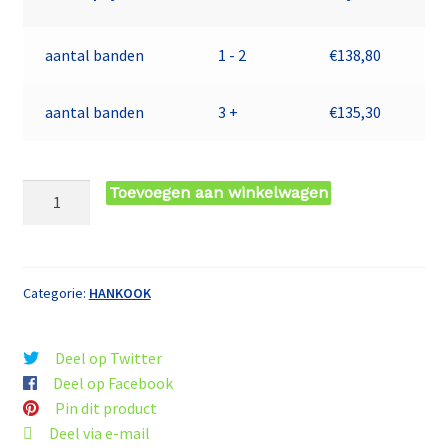
aantal banden
1 - 2
€
138,80
aantal banden
3 +
€
135,30
195/60
Toevoegen aan winkelwagen
VR16
TL
89V
HA
Categorie:
HANKOOK
K135
VEN
Deel op Twitter
PRIME
Deel op Facebook
4
Pin dit product
HANKOOK
Deel via e-mail
aantal