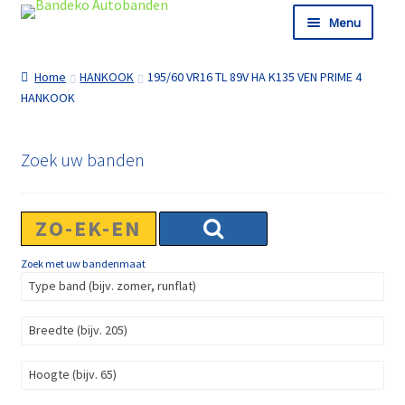
Ga door naar navigatie
Ga naar de inhoud
Menu
Shop
Home
HANKOOK
195/60 VR16 TL 89V HA K135 VEN PRIME 4
Informatie
HANKOOK
Winkelmand
Afrekenen
Zoek uw banden
Zoek met uw bandenmaat
Type band (bijv. zomer, runflat)
Breedte (bijv. 205)
Hoogte (bijv. 65)