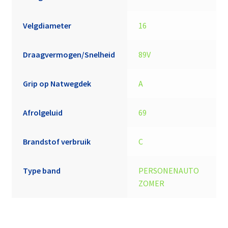
Velgdiameter
16
Draagvermogen/Snelheid
89V
Grip op Natwegdek
A
Afrolgeluid
69
Brandstof verbruik
C
Type band
PERSONENAUTO
ZOMER