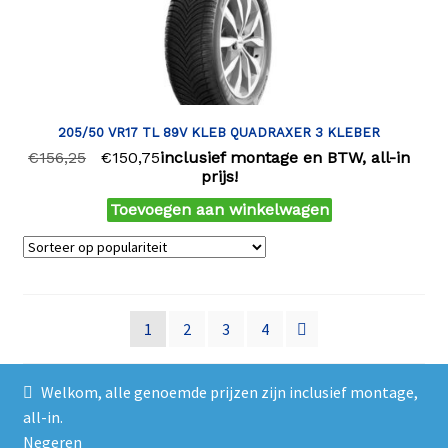
205/50 VR17 TL 89V KLEB QUADRAXER 3 KLEBER
€
156,25
€
150,75
inclusief montage en BTW, all-in
prijs!
Toevoegen aan winkelwagen
1
2
3
4
Welkom, alle genoemde prijzen zijn inclusief montage,
all-in.
Negeren