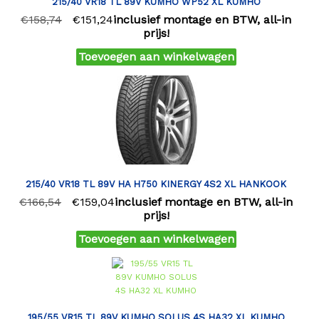
215/40 VR18 TL 89V KUMHO WP52 XL KUMHO
€
158,74
€
151,24
inclusief montage en BTW, all-in
prijs!
Toevoegen aan winkelwagen
215/40 VR18 TL 89V HA H750 KINERGY 4S2 XL HANKOOK
€
166,54
€
159,04
inclusief montage en BTW, all-in
prijs!
Toevoegen aan winkelwagen
195/55 VR15 TL 89V KUMHO SOLUS 4S HA32 XL KUMHO