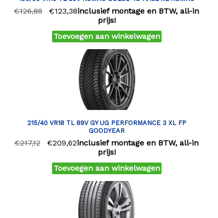
€
126,88
€
123,38
inclusief montage en BTW, all-in
prijs!
Toevoegen aan winkelwagen
215/40 VR18 TL 89V GY UG PERFORMANCE 3 XL FP
GOODYEAR
€
217,12
€
209,62
inclusief montage en BTW, all-in
prijs!
Toevoegen aan winkelwagen