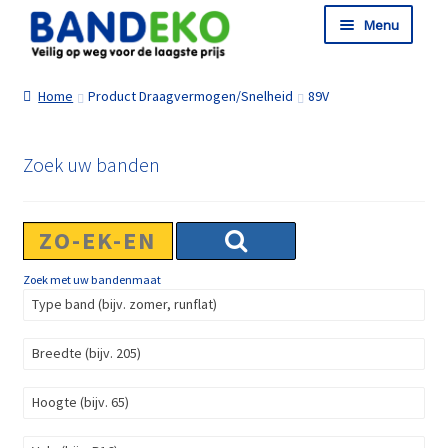
Ga door naar navigatie
Ga naar de inhoud
Menu
Shop
Home
Product Draagvermogen/Snelheid
89V
Informatie
Winkelmand
Zoek uw banden
Afrekenen
Zoek met uw bandenmaat
Type band (bijv. zomer, runflat)
Breedte (bijv. 205)
Hoogte (bijv. 65)