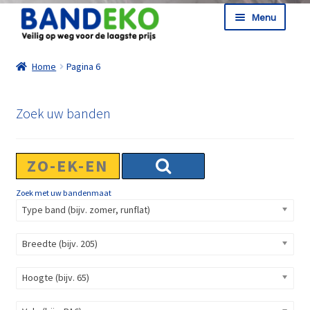
Ga door naar navigatie
Ga naar de inhoud
Menu
Shop
Home
Pagina 6
Informatie
Winkelmand
Zoek uw banden
Afrekenen
Zoek met uw bandenmaat
Type band (bijv. zomer, runflat)
Breedte (bijv. 205)
Hoogte (bijv. 65)