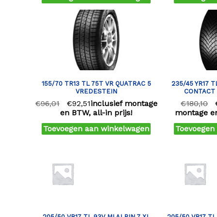
155/70 TR13 TL 75T VR QUATRAC 5
235/45 YR17 
VREDESTEIN
CONTACT 
€
96,01
€
92,51
inclusief montage
€
180,10
en BTW, all-in prijs!
montage en 
Toevoegen aan winkelwagen
Toevoegen
205/50 VR17 TL 93V MI ALPIN 7 XL
205/50 VR17 TL