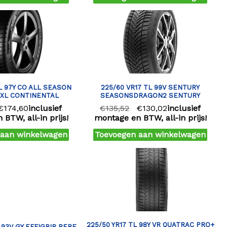
TL 97Y CO ALL SEASON
225/60 VR17 TL 99V SENTURY
XL CONTINENTAL
SEASONSDRAGON2 SENTURY
€
174,60
inclusief
€
135,52
€
130,02
inclusief
BTW, all-in prijs!
montage en BTW, all-in prijs!
 aan winkelwagen
Toevoegen aan winkelwagen
225/50 YR17 TL 98Y VR QUATRAC PRO+
 93V GY EFFIGRIP PERF