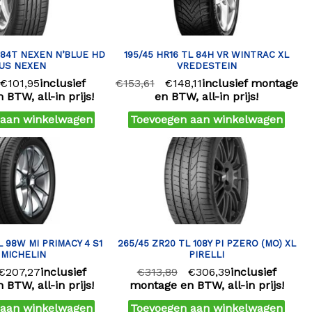
L 84T NEXEN N’BLUE HD
195/45 HR16 TL 84H VR WINTRAC XL
US NEXEN
VREDESTEIN
€
101,95
inclusief
€
153,61
€
148,11
inclusief montage
BTW, all-in prijs!
en BTW, all-in prijs!
 aan winkelwagen
Toevoegen aan winkelwagen
L 98W MI PRIMACY 4 S1
265/45 ZR20 TL 108Y PI PZERO (MO) XL
 MICHELIN
PIRELLI
€
207,27
inclusief
€
313,89
€
306,39
inclusief
BTW, all-in prijs!
montage en BTW, all-in prijs!
 aan winkelwagen
Toevoegen aan winkelwagen