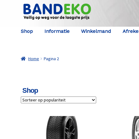
Ga door naar navigatie
Ga naar de inhoud
Shop
Informatie
Winkelmand
Afrek
Home
Pagina 2
Shop