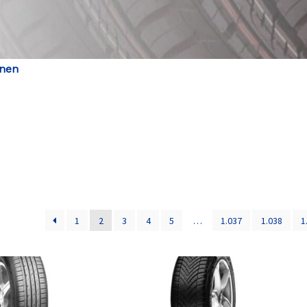
enen
1
2
3
4
5
…
1.037
1.038
1