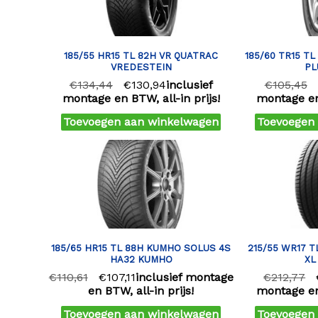
185/55 HR15 TL 82H VR QUATRAC
185/60 TR15 T
VREDESTEIN
PL
€
134,44
€
130,94
inclusief
€
105,45
montage en BTW, all-in prijs!
montage en 
Toevoegen aan winkelwagen
Toevoegen
185/65 HR15 TL 88H KUMHO SOLUS 4S
215/55 WR17 T
HA32 KUMHO
XL
€
110,61
€
107,11
inclusief montage
€
212,77
en BTW, all-in prijs!
montage en 
Toevoegen aan winkelwagen
Toevoegen