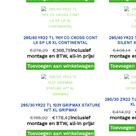
285/40 YR22 TL 110Y CO CROSS CONT
295/40 YR22 
LX SP LR XL CONTINENTAL
SILENT 
€
376,29
€
368,79
inclusief
€
406,14
montage en BTW, all-in prijs!
montage en 
Toevoegen aan winkelwagen
Toevoegen
295/30 ZR22 T
XL
295/30 YR22 TL 103Y GRIPMAX STATURE
H/T XL GRIPMAX
€
414,92
€
185,92
€
178,42
inclusief
montage en 
montage en BTW, all-in prijs!
Toevoegen
Toevoegen aan winkelwagen