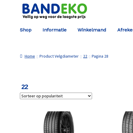
Ga door naar navigatie
Ga naar de inhoud
Shop
Informatie
Winkelmand
Afrek
Home
Product Velgdiameter
22
Pagina 28
22