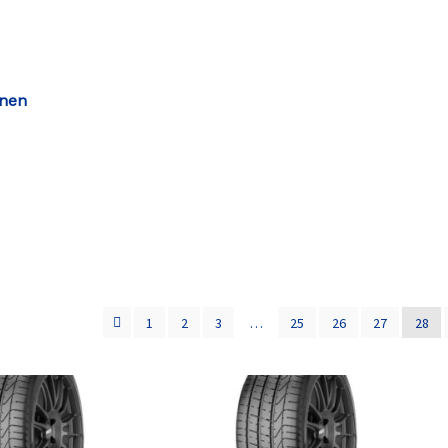
enen
1
2
3
…
25
26
27
28