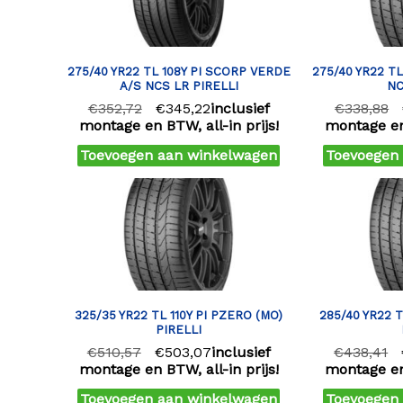
275/40 YR22 TL 108Y PI SCORP VERDE
275/40 YR22 TL
A/S NCS LR PIRELLI
NC
€
352,72
€
345,22
inclusief
€
338,88
montage en BTW, all-in prijs!
montage en 
Toevoegen aan winkelwagen
Toevoegen
325/35 YR22 TL 110Y PI PZERO (MO)
285/40 YR22 T
PIRELLI
€
510,57
€
503,07
inclusief
€
438,41
montage en BTW, all-in prijs!
montage en 
Toevoegen aan winkelwagen
Toevoegen