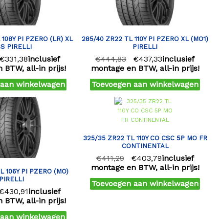
 108Y PI PZERO (LR) XL
285/40 ZR22 TL 110Y PI PZERO XL (MO1)
S PIRELLI
PIRELLI
€
331,38
inclusief
€
444,83
€
437,33
inclusief
BTW, all-in prijs!
montage en BTW, all-in prijs!
 aan winkelwagen
Toevoegen aan winkelwagen
325/35 ZR22 TL 110Y CO CSC 5P MO FR
CONTINENTAL
€
411,29
€
403,79
inclusief
montage en BTW, all-in prijs!
L 106Y PI PZERO (MO)
PIRELLI
Toevoegen aan winkelwagen
€
430,91
inclusief
BTW, all-in prijs!
 aan winkelwagen