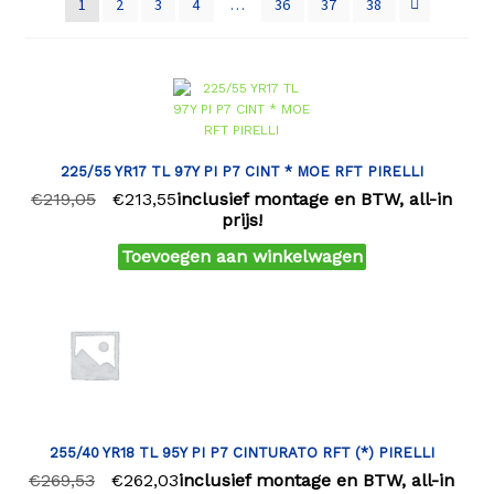
1
2
3
4
…
36
37
38
225/55 YR17 TL 97Y PI P7 CINT * MOE RFT PIRELLI
€
219,05
€
213,55
inclusief montage en BTW, all-in
prijs!
Toevoegen aan winkelwagen
255/40 YR18 TL 95Y PI P7 CINTURATO RFT (*) PIRELLI
€
269,53
€
262,03
inclusief montage en BTW, all-in