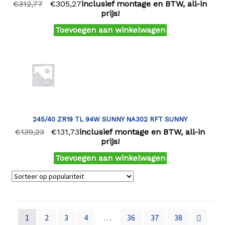
€
312,77
€
305,27
inclusief montage en BTW, all-in
prijs!
Toevoegen aan winkelwagen
245/40 ZR19 TL 94W SUNNY NA302 RFT SUNNY
€
139,23
€
131,73
inclusief montage en BTW, all-in
prijs!
Toevoegen aan winkelwagen
1
2
3
4
…
36
37
38