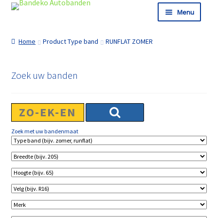
Ga door naar navigatie
Ga naar de inhoud
Menu
Shop
Home
Product Type band
RUNFLAT ZOMER
Informatie
Winkelmand
Zoek uw banden
Afrekenen
Zoek met uw bandenmaat