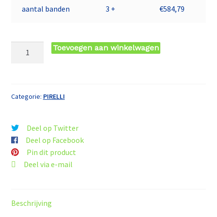
aantal banden
3 +
€
584,79
315/30
Toevoegen aan winkelwagen
WR22
TL
107W
PI
Categorie:
PIRELLI
PZERO
AS
Deel op Twitter
NCS
Deel op Facebook
(BH)
Pin dit product
XL
Deel via e-mail
PIRELLI
aantal
Beschrijving