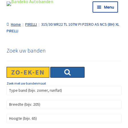
Ga door naar navigatie
Ga naar de inhoud
Menu
Shop
Home
PIRELLI
315/30 WR22 TL 107W PI PZERO AS NCS (BH) XL
Informatie
PIRELLI
Winkelmand
Afrekenen
Zoek uw banden
Zoek met uw bandenmaat
Type band (bijv. zomer, runflat)
Breedte (bijv. 205)
Hoogte (bijv. 65)