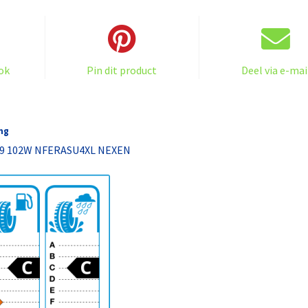
XL
NEXEN
aantal
ok
Pin dit product
Deel via e-mai
ng
19 102W NFERASU4XL NEXEN