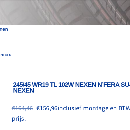
enen
 NEXEN
245/45 WR19 TL 102W NEXEN N’FERA SU
NEXEN
€
164,46
€
156,96
inclusief montage en BTW,
prijs!