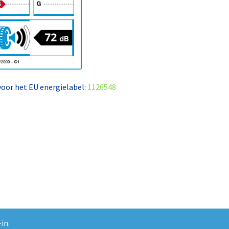
 voor het EU energielabel:
1126548
in.