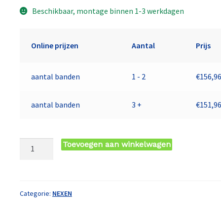
Beschikbaar, montage binnen 1-3 werkdagen
Online prijzen
Aantal
Prijs
aantal banden
1 - 2
€
156,9
aantal banden
3 +
€
151,9
245/45
Toevoegen aan winkelwagen
WR19
TL
102W
NEXEN
Categorie:
NEXEN
N'FERA
SU4