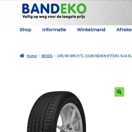
Ga door naar navigatie
Ga naar de inhoud
Shop
Informatie
Winkelmand
Afrek
Home
NEXEN
245/45 WR19 TL 102W NEXEN N’FERA SU4 XL