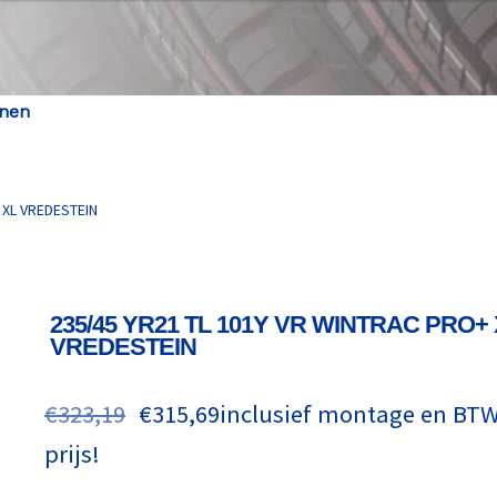
enen
 XL VREDESTEIN
235/45 YR21 TL 101Y VR WINTRAC PRO+
VREDESTEIN
€
323,19
€
315,69
inclusief montage en BTW,
prijs!