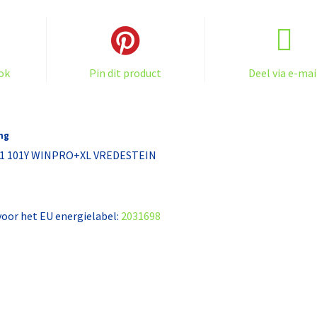
XL
VREDESTEIN
aantal
ok
Pin dit product
Deel via e-mai
ng
21 101Y WINPRO+XL VREDESTEIN
 voor het EU energielabel:
2031698