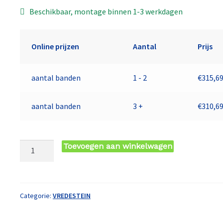
Beschikbaar, montage binnen 1-3 werkdagen
Online prijzen
Aantal
Prijs
aantal banden
1 - 2
€
315,6
aantal banden
3 +
€
310,6
235/45
Toevoegen aan winkelwagen
YR21
TL
101Y
VR
Categorie:
VREDESTEIN
WINTRAC
PRO+