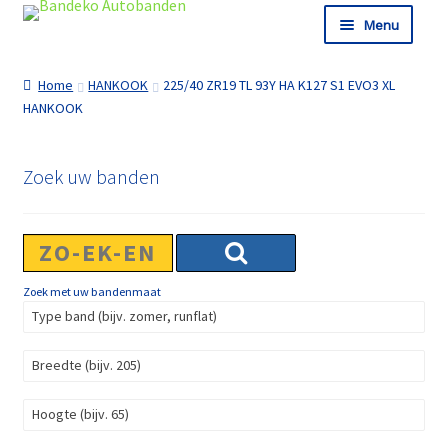
Ga door naar navigatie
Ga naar de inhoud
Menu
Shop
Home
HANKOOK
225/40 ZR19 TL 93Y HA K127 S1 EVO3 XL
Informatie
HANKOOK
Winkelmand
Afrekenen
Zoek uw banden
Zoek met uw bandenmaat
Type band (bijv. zomer, runflat)
Breedte (bijv. 205)
Hoogte (bijv. 65)