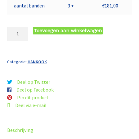
aantal banden
3 +
€
181,00
225/40
Toevoegen aan winkelwagen
ZR19
TL
93Y
HA
Categorie:
HANKOOK
K127
S1
Deel op Twitter
EVO3
Deel op Facebook
XL
Pin dit product
HANKOOK
Deel via e-mail
aantal
Beschrijving