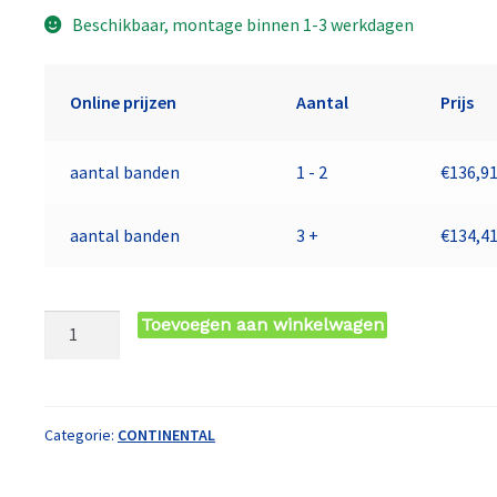
Beschikbaar, montage binnen 1-3 werkdagen
Online prijzen
Aantal
Prijs
aantal banden
1 - 2
€
136,9
aantal banden
3 +
€
134,4
195/65
Toevoegen aan winkelwagen
TR15
TL
95T
CO
Categorie:
CONTINENTAL
VANCONTACT
200