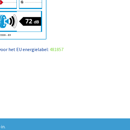
 voor het EU energielabel:
481857
in.