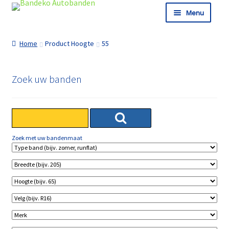
Ga door naar navigatie
Ga naar de inhoud
Menu
Shop
Home
Product Hoogte
55
Informatie
Winkelmand
Zoek uw banden
Afrekenen
Zoek met uw bandenmaat