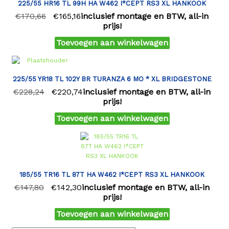
225/55 HR16 TL 99H HA W462 I*CEPT RS3 XL HANKOOK
€
170,66
€
165,16
inclusief montage en BTW, all-in
prijs!
Toevoegen aan winkelwagen
225/55 YR18 TL 102Y BR TURANZA 6 MO * XL BRIDGESTONE
€
228,24
€
220,74
inclusief montage en BTW, all-in
prijs!
Toevoegen aan winkelwagen
185/55 TR16 TL 87T HA W462 I*CEPT RS3 XL HANKOOK
€
147,80
€
142,30
inclusief montage en BTW, all-in
prijs!
Toevoegen aan winkelwagen