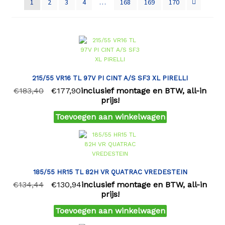
1
2
3
4
…
168
169
170
215/55 VR16 TL 97V PI CINT A/S SF3 XL PIRELLI
€
183,40
€
177,90
inclusief montage en BTW, all-in
prijs!
Toevoegen aan winkelwagen
185/55 HR15 TL 82H VR QUATRAC VREDESTEIN
€
134,44
€
130,94
inclusief montage en BTW, all-in
prijs!
Toevoegen aan winkelwagen