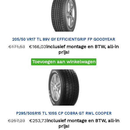
205/50 VR17 TL 89V GY EFFICIENTGRIP FP GOODYEAR
€
171,53
€
166,03
inclusief montage en BTW, all-in
prijs!
Toevoegen aan winkelwagen
P295/50SR15 TL 105S CP COBRA GT RWL COOPER
€
257,23
€
253,73
inclusief montage en BTW, all-in
prijs!