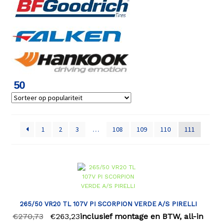
50
1
2
3
…
108
109
110
111
265/50 VR20 TL 107V PI SCORPION VERDE A/S PIRELLI
€
270,73
€
263,23
inclusief montage en BTW, all-in