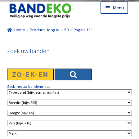
Ga door naar navigatie
Ga naar de inhoud
Menu
Shop
Home
Product Hoogte
50
Pagina 111
Informatie
Winkelmand
Zoek uw banden
Afrekenen
Zoek met uw bandenmaat