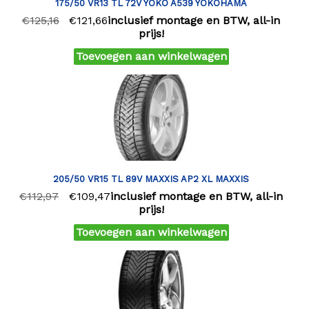
175/50 VR13 TL 72V YOKO A539 YOKOHAMA
€
125,16
€
121,66
inclusief montage en BTW, all-in
prijs!
Toevoegen aan winkelwagen
205/50 VR15 TL 89V MAXXIS AP2 XL MAXXIS
€
112,97
€
109,47
inclusief montage en BTW, all-in
prijs!
Toevoegen aan winkelwagen