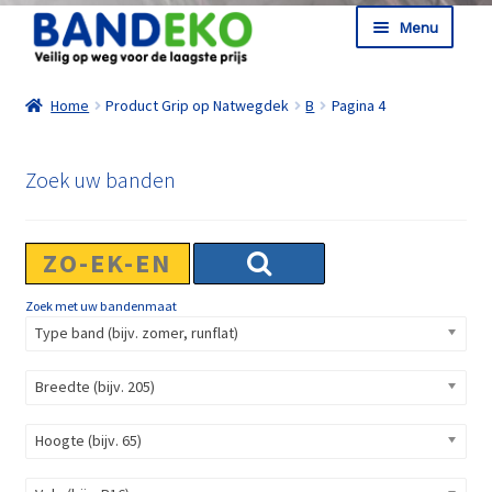
Ga door naar navigatie
Ga naar de inhoud
Menu
Shop
Home
Product Grip op Natwegdek
B
Pagina 4
Informatie
Winkelmand
Zoek uw banden
Afrekenen
Zoek met uw bandenmaat
Type band (bijv. zomer, runflat)
Breedte (bijv. 205)
Hoogte (bijv. 65)