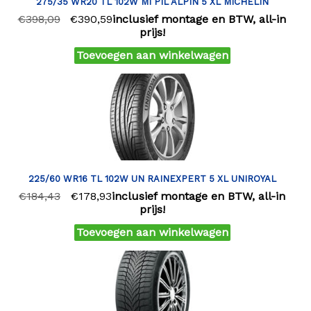
275/35 WR20 TL 102W MI PIL ALPIN 5 XL MICHELIN
€
398,09
€
390,59
inclusief montage en BTW, all-in
prijs!
Toevoegen aan winkelwagen
225/60 WR16 TL 102W UN RAINEXPERT 5 XL UNIROYAL
€
184,43
€
178,93
inclusief montage en BTW, all-in
prijs!
Toevoegen aan winkelwagen