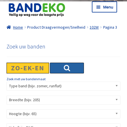
Ga door naar navigatie
Ga naar de inhoud
Menu
Shop
Home
Product Draagvermogen/Snelheid
102W
Pagina 3
Informatie
Winkelmand
Zoek uw banden
Afrekenen
Zoek met uw bandenmaat
Type band (bijv. zomer, runflat)
Breedte (bijv. 205)
Hoogte (bijv. 65)