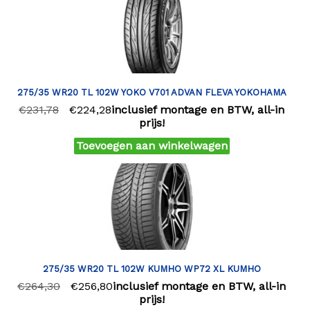
275/35 WR20 TL 102W YOKO V701 ADVAN FLEVA YOKOHAMA
€
231,78
€
224,28
inclusief montage en BTW, all-in
prijs!
Toevoegen aan winkelwagen
275/35 WR20 TL 102W KUMHO WP72 XL KUMHO
€
264,30
€
256,80
inclusief montage en BTW, all-in
prijs!